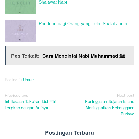
Shalawat Nabi
Panduan bagi Orang yang Telat Shalat Jumat
Pos Terkait:
Cara Mencintai Nabi Muhammad ﷺ
Posted in
Umum
Post
Previous post
Next post
Ini Bacaan Takbiran Idul Fitri
Peninggalan Sejarah Islam:
navigation
Lengkap dengan Artinya
Meningkatkan Kebanggaan
Budaya
Postingan Terbaru