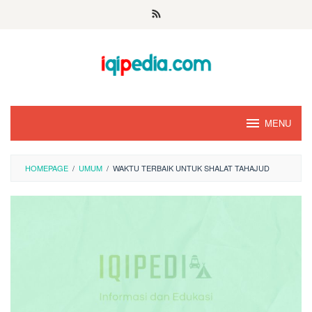
Skip
to
content
MENU
HOMEPAGE
/
UMUM
/
WAKTU TERBAIK UNTUK SHALAT TAHAJUD