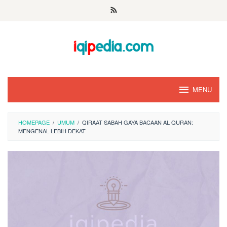
Skip
to
content
MENU
HOMEPAGE
/
UMUM
/
QIRAAT SABAH GAYA BACAAN AL QURAN:
MENGENAL LEBIH DEKAT