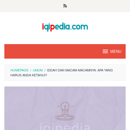
Skip
to
content
MENU
HOMEPAGE
/
UMUM
/
IDDAH DAN MACAM-MACAMNYA: APA YANG
HARUS ANDA KETAHUI?