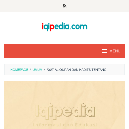
Skip
to
content
MENU
HOMEPAGE
/
UMUM
/
AYAT AL QURAN DAN HADITS TENTANG