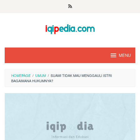
Skip
to
content
MENU
HOMEPAGE
/
UMUM
/
SUAMI TIDAK MAU MENGGAULI ISTRI
BAGAIMANA HUKUMNYA?