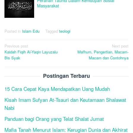
Peranan Tauhid Dalam Kehidupan Sosial
Masyarakat
Posted in
Islam Edu
Tagged
teologi
Post
Previous post
Next post
Kaidah Fiqih Al-Yaqin Layuzalu
Mafhum, Pengertian, Macam-
navigation
Bis Syak
Macam dan Contohnya
Postingan Terbaru
15 Cara Cepat Kaya Mendapatkan Uang Mudah
Kisah Imam Sufyan At-Tsauri dan Keutamaan Shalawat
Nabi
Panduan bagi Orang yang Telat Shalat Jumat
Mafia Tanah Menurut Islam: Kerugian Dunia dan Akhirat