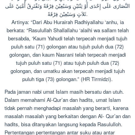
النَّصَارَى عَلَى إِحْدَى أَوْ ثِنْتَيْنِ وَسَبْعِيْنَ فِرْقَةً وَتَفْتَرِقُ أُمَّتِيْ عَلَى
ثَلاَثٍ وَسَبْعِيْنَ فِرْقَةً.
Artinya: “Dari Abu Hurairah Radhiyallahu ‘anhu, ia
berkata: “Rasulullah Shallallahu ‘alaihi wa sallam telah
bersabda, ‘Kaum Yahudi telah terpecah menjadi tujuh
puluh satu (71) golongan atau tujuh puluh dua (72)
golongan, dan kaum Nasrani telah terpecah menjadi
tujuh puluh satu (71) atau tujuh puluh dua (72)
golongan, dan umatku akan terpecah menjadi tujuh
puluh tiga (73) golongan.” (HR Tirmidzi).
Pada jaman nabi umat Islam masih bersatu dan utuh.
Dalam memahami Al-Qur’an dan hadits, umat Islam
tidak pernah menghadapi masalah yang berarti, karena
masalah masalah yang berkaitan dengan Al- Qur’an dan
hadits, bisa ditanyakan langsung kepada Rasululloh.
Pertentangan pertentangan antar suku atau antar