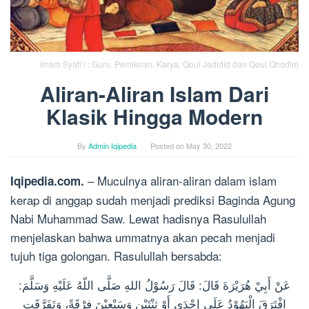
Imam Syafi’i : Guru. Pemikiran, Karya, Qoul Jadidid dan Qoul Qhodim
Aliran-Aliran Islam Dari
Klasik Hingga Modern
By
Admin Iqipedia
Posted on
May 30, 2022
– Muculnya aliran-aliran dalam islam
Iqipedia.com.
kerap di anggap sudah menjadi prediksi Baginda Agung
Nabi Muhammad Saw. Lewat hadisnya Rasulullah
menjelaskan bahwa ummatnya akan pecah menjadi
tujuh tiga golongan. Rasulullah bersabda:
عَنْ أَبِيْ هُرَيْرَةَ قَالَ: قَالَ رَسُوْلُ اللهِ صَلَّى اللّهُ عَلَيْهِ وَسَلَّمَ:
اِفْتَرَقَ الْيَهُوْدُ عَلَى إِحْدَى أَوْ ثِنْتَيْنِ وَسَبْعِيْنَ فِرْقَةً، وَتَفَرَّقَتِ