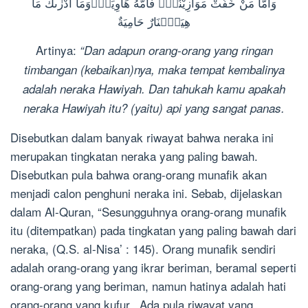
وَاَمَّا مَنْ خَفَّتْ مَوَازِيْنُهٗۙ فَاُمُّهُ هَاوِيَةٌۗوَمَآ اَدْرٰىكَ مَا
هِيَهْۗنَارٌ حَامِيَةٌ
Artinya:
“Dan adapun orang-orang yang ringan
timbangan (kebaikan)nya, maka tempat kembalinya
adalah neraka Hawiyah. Dan tahukah kamu apakah
neraka Hawiyah itu? (yaitu) api yang sangat panas.
Disebutkan dalam banyak riwayat bahwa neraka ini
merupakan tingkatan neraka yang paling bawah.
Disebutkan pula bahwa orang-orang munafik akan
menjadi calon penghuni neraka ini. Sebab, dijelaskan
dalam Al-Quran, “Sesungguhnya orang-orang munafik
itu (ditempatkan) pada tingkatan yang paling bawah dari
neraka, (Q.S. al-Nisa’ : 145). Orang munafik sendiri
adalah orang-orang yang ikrar beriman, beramal seperti
orang-orang yang beriman, namun hatinya adalah hati
orang-orang yang kufur. Ada pula riwayat yang