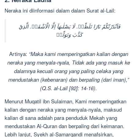
Neraka ini diinformasi dalam dalam Surat al-Lail:
فَاَنْذَرْتُكُمْ نَارًا تَلَظّٰىۚ. لَا يَصْلٰىهَآ اِلَّا الْاَشْقَىۙ. الَّذِيْ
كَذَّبَ وَتَوَلّٰىۗ
Artinya:
“Maka kami memperingatkan kalian dengan
neraka yang menyala-nyala, Tidak ada yang masuk ke
dalamnya kecuali orang yang paling celaka yang
mendustakan (kebenaran) dan berpaling (dari iman),”
(Q.S. al-Lail [92]: 14-16).
Menurut Muqatil ibn Sulaiman, Kami memperingatkan
kalian dengan neraka yang menyala-nyala, maksud
kalian di sana adalah para penduduk Mekah yang
mendustakan Al-Quran dan berpaling dari keimanan.
Lebih lanjut, Syekh al-Samarqandi menafsirkan,