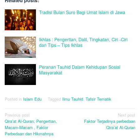
Related posts:
Tradisi Bulan Suro Bagi Umat Islam di Jawa
Ikhlas : Pengertian, Dalil, Tingkatan, Ciri -Ciri
dan Tips – Tips Ikhlas
Peranan Tauhid Dalam Kehidupan Sosial
Masyarakat
Posted in
Islam Edu
Tagged
Ilmu Tauhid
,
Tafsir Tematik
Post
Previous post
Next post
Qira’at Al-Quran, Pengertian,
Faktor Terjadinya perbedaan
navigation
Macam-Macam , Faktor
Qira’at Al-Quran
Perbedaan dan Hikmahnya