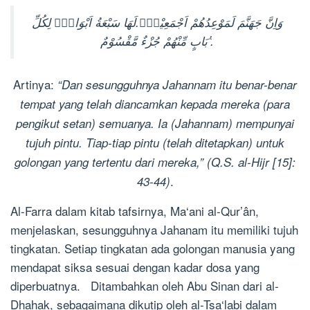
وَاِنَّ جَهَنَّمَ لَمَوْعِدُهُمْ اَجْمَعِيْنَۙ.لَهَا سَبْعَةُ اَبْوَابٍۗ لِكُلِّ
بَابٍ مِّنْهُمْ جُزْءٌ مَّقْسُوْمٌ ࣖ.
Artinya:
“Dan sesungguhnya Jahannam itu benar-benar
tempat yang telah diancamkan kepada mereka (para
pengikut setan) semuanya. Ia (Jahannam) mempunyai
tujuh pintu. Tiap-tiap pintu (telah ditetapkan) untuk
golongan yang tertentu dari mereka,” (Q.S. al-Hijr [15]:
.
43-44)
Al-Farra dalam kitab tafsirnya, Ma‘ani al-Qur’ân,
menjelaskan, sesungguhnya Jahanam itu memiliki tujuh
tingkatan. Setiap tingkatan ada golongan manusia yang
mendapat siksa sesuai dengan kadar dosa yang
diperbuatnya. Ditambahkan oleh Abu Sinan dari al-
Dhahak, sebagaimana dikutip oleh al-Tsa‘labi dalam