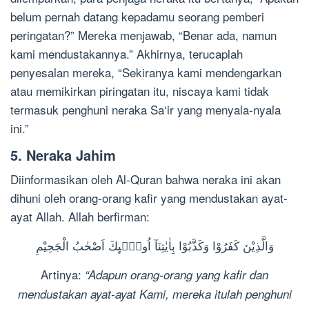
belum pernah datang kepadamu seorang pemberi
peringatan?” Mereka menjawab, “Benar ada, namun
kami mendustakannya.” Akhirnya, terucaplah
penyesalan mereka, “Sekiranya kami mendengarkan
atau memikirkan piringatan itu, niscaya kami tidak
termasuk penghuni neraka Sa‘ir yang menyala-nyala
ini.”
5. Neraka Jahim
Diinformasikan oleh Al-Quran bahwa neraka ini akan
dihuni oleh orang-orang kafir yang mendustakan ayat-
ayat Allah. Allah berfirman:
وَالَّذِيْنَ كَفَرُوْا وَكَذَّبُوْا بِاٰيٰتِنَآ اُولٰۤىِٕكَ اَصْحٰبُ الْجَحِيْمِ
Artinya:
“Adapun orang-orang yang kafir dan
mendustakan ayat-ayat Kami, mereka itulah penghuni