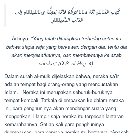
كُتِبَ عَلَيۡهِ اَنَّهٗ مَنۡ تَوَلَّاهُ فَاَنَّهٗ يُضِلُّهٗ وَيَهۡدِيۡهِ اِلٰى
عَذَابِ السَّعِيۡرِ
Artinya:
“Yang telah ditetapkan terhadap setan itu
bahwa siapa saja yang berkawan dengan dia, tentu dia
akan menyesatkannya, dan membawanya ke azab
neraka,” (Q.S. al-Hajj: 4).
Dalam surah al-mulk dijelaskan bahwa, neraka sa’ir
adalah tempat bagi orang-orang yang mendustakan
Islam. Neraka ini merupakan seburuk-buruknya
tempat kembali. Tatkala dilemparkan ke dalam neraka
ini, para penghuninya akan mendengar suara yang
mengerikan. Hampir saja neraka itu terpecah lantaran
kemarahannya. Setiap kali para penghuninya
dilemparkan, para penjaga neraka itu bertanya, “Apakah