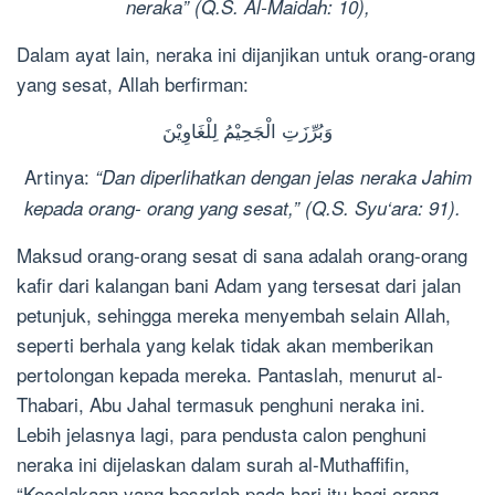
neraka” (Q.S. Al-Maidah: 10),
Dalam ayat lain, neraka ini dijanjikan untuk orang-orang
yang sesat, Allah berfirman:
وَبُرِّزَتِ الْجَحِيْمُ لِلْغَاوِيْنَ
Artinya:
“Dan diperlihatkan dengan jelas neraka Jahim
kepada orang- orang yang sesat,” (Q.S. Syu‘ara: 91).
Maksud orang-orang sesat di sana adalah orang-orang
kafir dari kalangan bani Adam yang tersesat dari jalan
petunjuk, sehingga mereka menyembah selain Allah,
seperti berhala yang kelak tidak akan memberikan
pertolongan kepada mereka. Pantaslah, menurut al-
Thabari, Abu Jahal termasuk penghuni neraka ini.
Lebih jelasnya lagi, para pendusta calon penghuni
neraka ini dijelaskan dalam surah al-Muthaffifin,
“Kecelakaan yang besarlah pada hari itu bagi orang-